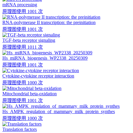
mRNA processing
原理图
使用 1001 次
RNA-polymerase II transcription: the preinitiation
原理图
使用 1001 次
TGF-beta receptor signaling
原理图
使用 1011 次
Hs_miRNA_biogenesis_WP2338_20250309
原理图
使用 1001 次
Cytokine-cytokine receptor interaction
原理图
使用 1000 次
Mitochondrial beta-oxidation
原理图
使用 1001 次
Hs_AMPK_regulation_of_mammary_milk_protein_synthes
原理图
使用 1000 次
Translation factors