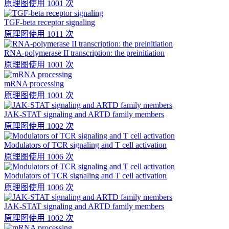
原理图
使用 1001 次
TGF-beta receptor signaling
原理图
使用 1011 次
RNA-polymerase II transcription: the preinitiation
原理图
使用 1001 次
mRNA processing
原理图
使用 1001 次
JAK-STAT signaling and ARTD family members
原理图
使用 1002 次
Modulators of TCR signaling and T cell activation
原理图
使用 1006 次
Modulators of TCR signaling and T cell activation
原理图
使用 1006 次
JAK-STAT signaling and ARTD family members
原理图
使用 1002 次