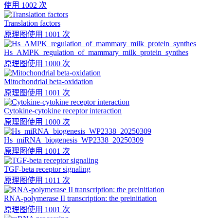
使用 1002 次
Translation factors
原理图
使用 1001 次
Hs_AMPK_regulation_of_mammary_milk_protein_synthes
原理图
使用 1000 次
Mitochondrial beta-oxidation
原理图
使用 1001 次
Cytokine-cytokine receptor interaction
原理图
使用 1000 次
Hs_miRNA_biogenesis_WP2338_20250309
原理图
使用 1001 次
TGF-beta receptor signaling
原理图
使用 1011 次
RNA-polymerase II transcription: the preinitiation
原理图
使用 1001 次