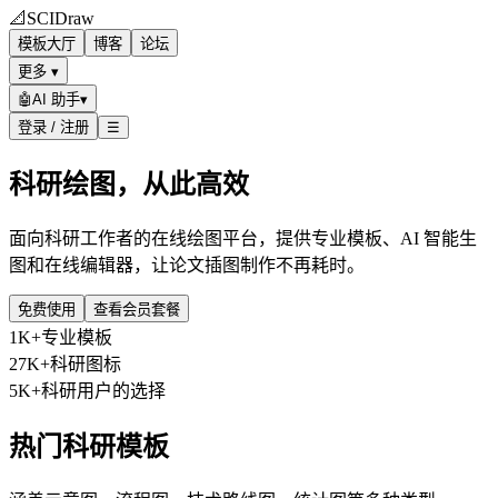
📐
SCIDraw
模板大厅
博客
论坛
更多 ▾
🤖
AI 助手
▾
登录 / 注册
☰
科研绘图，从此高效
面向科研工作者的在线绘图平台，提供专业模板、AI 智能生
图和在线编辑器，让论文插图制作不再耗时。
免费使用
查看会员套餐
1K+
专业模板
27K+
科研图标
5K+
科研用户的选择
热门科研模板