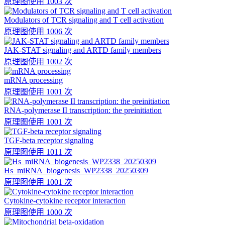
原理图
使用 1003 次
Modulators of TCR signaling and T cell activation
原理图
使用 1006 次
JAK-STAT signaling and ARTD family members
原理图
使用 1002 次
mRNA processing
原理图
使用 1001 次
RNA-polymerase II transcription: the preinitiation
原理图
使用 1001 次
TGF-beta receptor signaling
原理图
使用 1011 次
Hs_miRNA_biogenesis_WP2338_20250309
原理图
使用 1001 次
Cytokine-cytokine receptor interaction
原理图
使用 1000 次