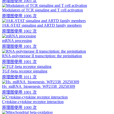
原理图
使用 1003 次
Modulators of TCR signaling and T cell activation
原理图
使用 1006 次
JAK-STAT signaling and ARTD family members
原理图
使用 1002 次
mRNA processing
原理图
使用 1001 次
RNA-polymerase II transcription: the preinitiation
原理图
使用 1001 次
TGF-beta receptor signaling
原理图
使用 1011 次
Hs_miRNA_biogenesis_WP2338_20250309
原理图
使用 1001 次
Cytokine-cytokine receptor interaction
原理图
使用 1000 次