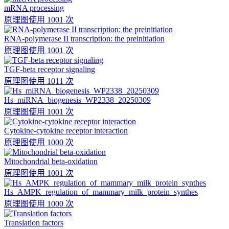
mRNA processing
原理图
使用 1001 次
RNA-polymerase II transcription: the preinitiation
原理图
使用 1001 次
TGF-beta receptor signaling
原理图
使用 1011 次
Hs_miRNA_biogenesis_WP2338_20250309
原理图
使用 1001 次
Cytokine-cytokine receptor interaction
原理图
使用 1000 次
Mitochondrial beta-oxidation
原理图
使用 1001 次
Hs_AMPK_regulation_of_mammary_milk_protein_synthes
原理图
使用 1000 次
Translation factors