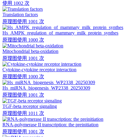
使用 1002 次
Translation factors
原理图
使用 1001 次
Hs_AMPK_regulation_of_mammary_milk_protein_synthes
原理图
使用 1000 次
Mitochondrial beta-oxidation
原理图
使用 1001 次
Cytokine-cytokine receptor interaction
原理图
使用 1000 次
Hs_miRNA_biogenesis_WP2338_20250309
原理图
使用 1001 次
TGF-beta receptor signaling
原理图
使用 1011 次
RNA-polymerase II transcription: the preinitiation
原理图
使用 1001 次