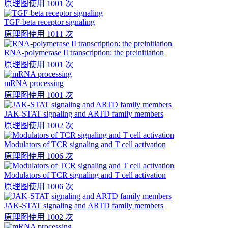
原理图
使用 1001 次
TGF-beta receptor signaling
原理图
使用 1011 次
RNA-polymerase II transcription: the preinitiation
原理图
使用 1001 次
mRNA processing
原理图
使用 1001 次
JAK-STAT signaling and ARTD family members
原理图
使用 1002 次
Modulators of TCR signaling and T cell activation
原理图
使用 1006 次
Modulators of TCR signaling and T cell activation
原理图
使用 1006 次
JAK-STAT signaling and ARTD family members
原理图
使用 1002 次