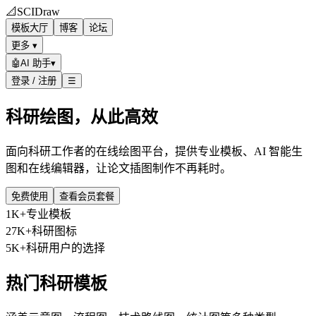
📐
SCIDraw
模板大厅
博客
论坛
更多 ▾
🤖
AI 助手
▾
登录 / 注册
☰
科研绘图，从此高效
面向科研工作者的在线绘图平台，提供专业模板、AI 智能生
图和在线编辑器，让论文插图制作不再耗时。
免费使用
查看会员套餐
1K+
专业模板
27K+
科研图标
5K+
科研用户的选择
热门科研模板