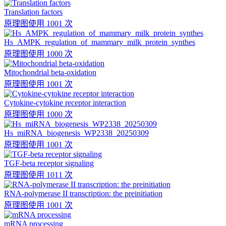
Translation factors
原理图
使用 1001 次
Hs_AMPK_regulation_of_mammary_milk_protein_synthes
原理图
使用 1000 次
Mitochondrial beta-oxidation
原理图
使用 1001 次
Cytokine-cytokine receptor interaction
原理图
使用 1000 次
Hs_miRNA_biogenesis_WP2338_20250309
原理图
使用 1001 次
TGF-beta receptor signaling
原理图
使用 1011 次
RNA-polymerase II transcription: the preinitiation
原理图
使用 1001 次
mRNA processing