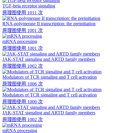
TGF-beta receptor signaling
原理图
使用 1011 次
RNA-polymerase II transcription: the preinitiation
原理图
使用 1001 次
mRNA processing
原理图
使用 1001 次
JAK-STAT signaling and ARTD family members
原理图
使用 1002 次
Modulators of TCR signaling and T cell activation
原理图
使用 1006 次
Modulators of TCR signaling and T cell activation
原理图
使用 1006 次
JAK-STAT signaling and ARTD family members
原理图
使用 1002 次
mRNA processing