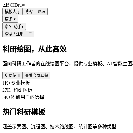
📐
SCIDraw
模板大厅
博客
论坛
更多 ▾
🤖
AI 助手
▾
登录 / 注册
☰
科研绘图，从此高效
面向科研工作者的在线绘图平台，提供专业模板、AI 智能生
免费使用
查看会员套餐
1K+
专业模板
27K+
科研图标
5K+
科研用户的选择
热门科研模板
涵盖示意图、流程图、技术路线图、统计图等多种类型